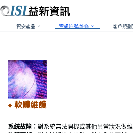
跳
至
主
要
資安產品
資訊維護/維修
客戶規劃
內
容
♦ 軟體維護
系統故障：
對系統無法開機或其他異常狀況做維