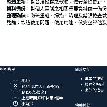
軟體更新：
對合法授權之軟體，做安全性更新、
資料備份：
對個人電腦之相關重要資料做一備份
整理磁碟：
磁碟重組、掃描、清理及錯誤檢查做
諮詢：
軟體使用問題、使用用途、做完整評估及
聯絡資訊
關於益新
專業的技術
地址:
服務的熱誠
103台北市大同區長安西
良好的信譽
路150號5樓之1
上班時間(中午休息1個半
小時)：
快速連結