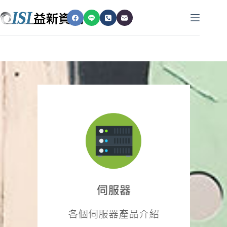
跳
至
主
要
內
容