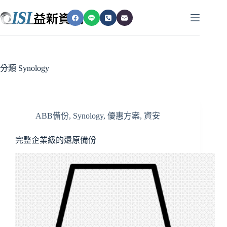
跳
至
主
要
內
容
分類
Synology
ABB備份
,
Synology
,
優惠方案
,
資安
完整企業級的還原備份